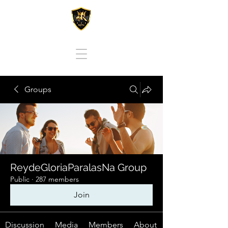
REY DE GLORIA PARA LAS NACIONES
Groups
ReydeGloriaParalasNa Group
Public
·
287 members
Join
Discussion
Media
Members
About