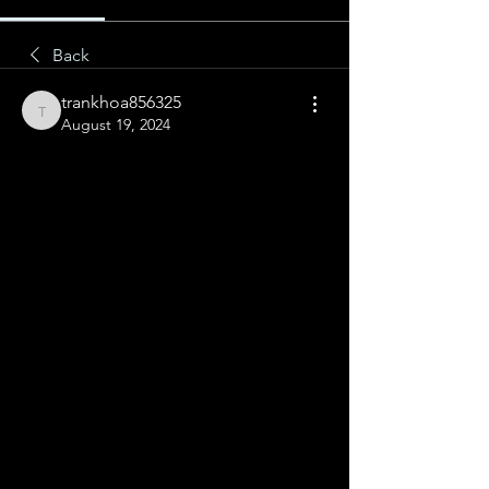
Back
trankhoa856325
trankhoa856325
August 19, 2024
Hướng dẫn cách chơi cá cược bóng 
đá trực tuyến từ A đến Z
Để bắt đầu chơi cá cược bóng đá trực 
tuyến nhanh chóng và đơn giản, hãy 
làm theo các hướng dẫn dưới đây.
1. Chọn trang web cá cược bóng đá 
trực tuyến uy tín
Để bắt đầu chơi cá cược bóng đá trực 
tuyến, điều quan trọng là phải chọn 
một nền tảng uy tín. Best Soccer Tips 
hiện đang là trang web cá cược bóng 
đá uy tín nhất tại Việt Nam và châu Á. Vì 
cá cược bóng đá ở Việt Nam chưa 
được hợp pháp hóa, bạn nên chọn các 