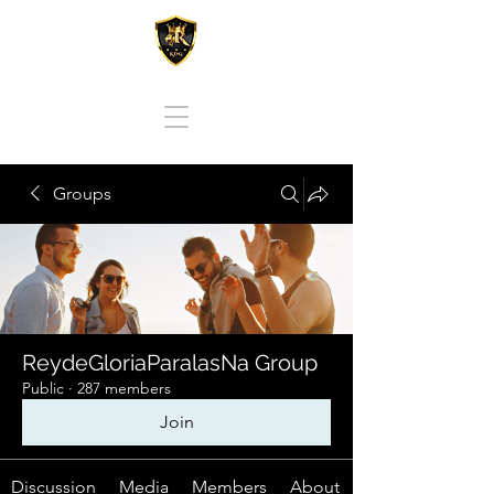
REY DE GLORIA PARA LAS NACIONES
Groups
ReydeGloriaParalasNa Group
Public
·
287 members
Join
Discussion
Media
Members
About