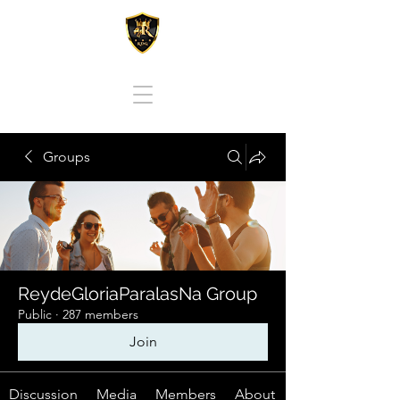
REY DE GLORIA PARA LAS NACIONES
Groups
ReydeGloriaParalasNa Group
Public
·
287 members
Join
Discussion
Media
Members
About