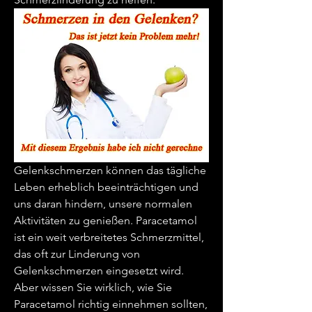
Gelenkschmerzen können das tägliche 
Leben erheblich beeinträchtigen und 
uns daran hindern, unsere normalen 
Aktivitäten zu genießen. Paracetamol 
ist ein weit verbreitetes Schmerzmittel, 
das oft zur Linderung von 
Gelenkschmerzen eingesetzt wird. 
Aber wissen Sie wirklich, wie Sie 
Paracetamol richtig einnehmen sollten, 