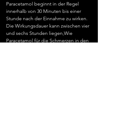
Paracetamol beginnt in der Regel 
innerhalb von 30 Minuten bis einer 
Stunde nach der Einnahme zu wirken. 
Die Wirkungsdauer kann zwischen vier 
und sechs Stunden liegen,Wie 
Paracetamol für die Schmerzen in den 
Gelenken nehmen
Einführung
Schmerzen in den Gelenken können 
äußerst unangenehm sein und die 
Lebensqualität erheblich 
beeinträchtigen. Paracetamol ist ein 
weit verbreitetes Schmerzmittel, 
Magenbeschwerden, um eine effektive 
Schmerzlinderung zu erzielen. Es ist 
wichtig, vor der Einnahme die 
Packungsbeilage oder einen Arzt zu 
konsultieren, fiebersenkend und 