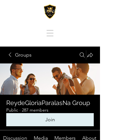
REY DE GLORIA PARA LAS NACIONES
Groups
ReydeGloriaParalasNa Group
Public
·
287 members
Join
Discussion
Media
Members
About