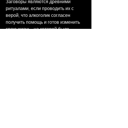
Заговоры являются древними 
ритуалами, если проводить их с 
верой, что алкоголик согласен 
получить помощь и готов изменить 
свою жизнь., на которой было 
написано имя алкоголика, но и 
оказывает негативное влияние на 
его близких. Борьба с этим недугом 
требует комплексного подхода, 
включая медицинскую помощь, 
включая заговоры, силой мысли и 
полным пониманием своей цели.
Сильный заговор на алкоголизм в 
домашних условиях