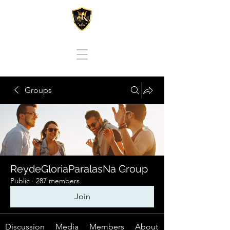
REY DE GLORIA PARA LAS NACIONES
Groups
ReydeGloriaParalasNa Group
Public
·
287 members
Join
Discussion
Media
Members
About