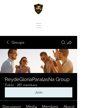
REY DE GLORIA PARA LAS NACIONES
Groups
ReydeGloriaParalasNa Group
Public
·
287 members
Join
Discussion
Media
Members
About