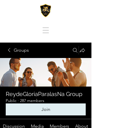
REY DE GLORIA PARA LAS NACIONES
Groups
ReydeGloriaParalasNa Group
Public
·
287 members
Join
Discussion
Media
Members
About