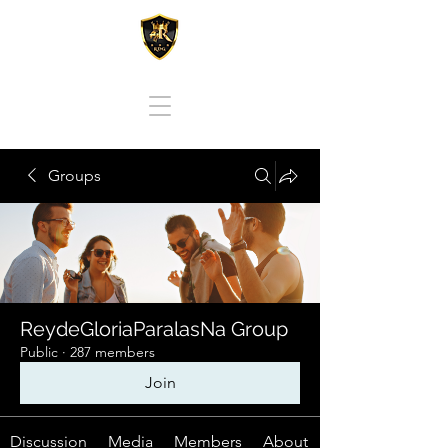
REY DE GLORIA PARA LAS NACIONES
Groups
ReydeGloriaParalasNa Group
Public
·
287 members
Join
Discussion
Media
Members
About