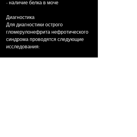
- наличие белка в моче
Диагностика
Для диагностики острого 
гломерулонефрита нефротического 
синдрома проводятся следующие 
исследования:
- анализ мочи на наличие белка
- анализ крови на наличие антител и 
других веществ
- биопсия почек
Лечение
Острый гломерулонефрит 
нефротический синдром требует 
комплексного лечения, которое 
может включать: