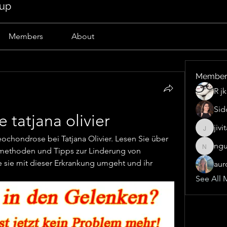
oup
Members
About
Member
R j
Sid
tatjana olivier
jivi
jivitak1
ochondrose bei Tatjana Olivier. Lesen Sie über 
ngu
nguyen
methoden und Tipps zur Linderung von 
sie mit dieser Erkrankung umgeht und ihr 
aur
See All 