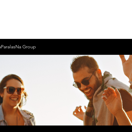
Inicio
Nosotros
aParalasNa Group