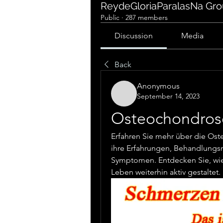
ReydeGloriaParalasNa Gr
Public
·
287 members
Discussion
Media
Back
Anonymous
September 14, 2023
Osteochondrose 
Erfahren Sie mehr über die Oste
ihre Erfahrungen, Behandlungs
Symptomen. Entdecken Sie, wie 
Leben weiterhin aktiv gestaltet.