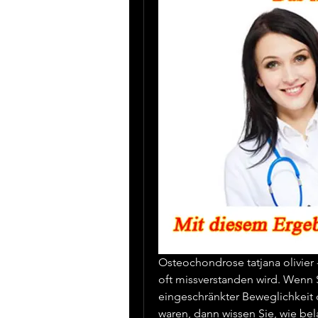
Osteochondrose tatjana olivier -
oft missverstanden wird. Wenn 
eingeschränkter Beweglichkeit 
waren, dann wissen Sie, wie be