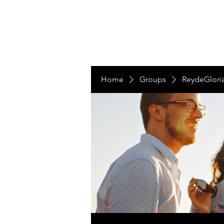
LAS NACIONES
Home
Groups
ReydeGlori