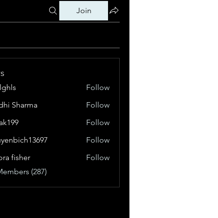
Join
s
klghls
Follow
dhi Sharma
Follow
tak199
Follow
99
yenbich13697
Follow
bich13697
ora fisher
Follow
Members (287)