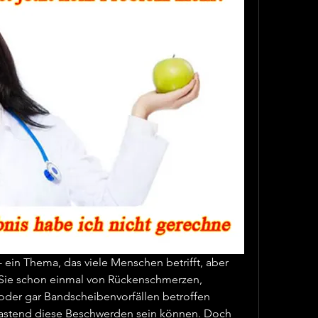
 ein Thema, das viele Menschen betrifft, aber 
Sie schon einmal von Rückenschmerzen, 
oder gar Bandscheibenvorfällen betroffen 
lastend diese Beschwerden sein können. Doch 