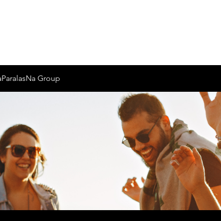
Inicio
Nosotros
aParalasNa Group