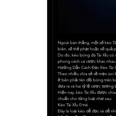
Ngoài bàn thắng, một số kèo Tà
biên, số thẻ phạt hoặc số quả
Do đó, kèo bóng đá Tài Xỉu có 
phong cách cá cược khác nhau
Hướng Dẫn Cách Đọc Kèo Tài X
Theo nhiều chia sẻ về mẹo soi 
ở bên phải tên đội bóng trên b
đưa ra và hai tỷ lệ cược tương 
Hiện nay, kèo Tài Xỉu được chia
chuẩn cho từng loại như sau:
Kèo Tài Xỉu 0 trái
Đây là loại kèo dễ đọc và dễ n