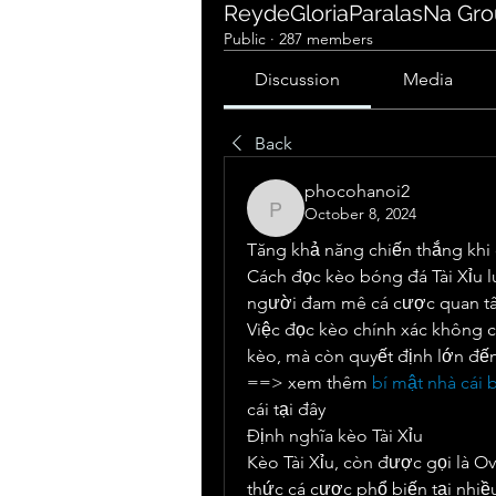
ReydeGloriaParalasNa Gr
Public
·
287 members
Discussion
Media
Back
phocohanoi2
October 8, 2024
phocohanoi2
Tăng khả năng chiến thắng khi 
Cách đọc kèo bóng đá Tài Xỉu 
người đam mê cá cược quan t
Việc đọc kèo chính xác không c
kèo, mà còn quyết định lớn đến
==> xem thêm 
bí mật nhà cái
cái tại đây
Định nghĩa kèo Tài Xỉu
Kèo Tài Xỉu, còn được gọi là Ov
thức cá cược phổ biến tại nhiều