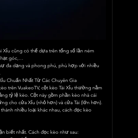
i Xỉu cũng có thể dựa trên tổng số lần ném 
 phạt góc,…
sự đa dạng và phong phú, phù hợp với nhiều 
.
ỉu Chuẩn Nhất Từ Các Chuyên Gia
kèo trên VuakeoTV, cột kèo Tài Xỉu thường nằm 
ảng tỷ lệ kèo. Cột này gồm phần kèo nhà cái 
ứng cho cửa Xỉu (nhỏ hơn) và cửa Tài (lớn hơn).
 thành nhiều loại khác nhau, cách đọc kèo 
hận biết nhất. Cách đọc kèo như sau: