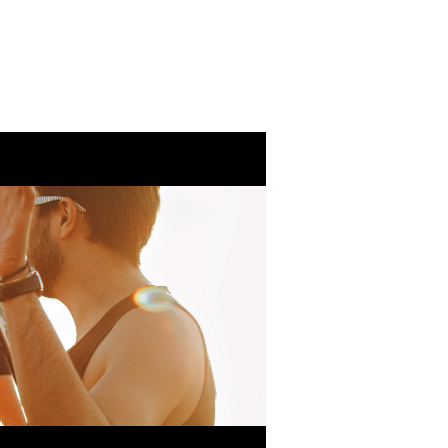
Eventos
Ministeri