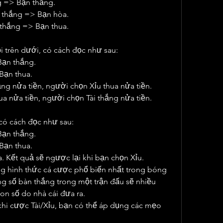
ng => Bạn thắng.
n thắng => Bạn hòa.
 thắng => Bạn thua.
i trên dưới, có cách đọc như sau:
Bạn thắng.
Bạn thua.
ắng nửa tiền, người chọn Xỉu thua nửa tiền.
ua nửa tiền, người chọn Tài thắng nửa tiền.
 có cách đọc như sau:
Bạn thắng.
Bạn thua.
a. Kết quả sẽ ngược lại khi bạn chọn Xỉu.
g hình thức cá cược phổ biến nhất trong bóng 
g số bàn thắng trong một trận đấu sẽ nhiều 
con số do nhà cái đưa ra.
hi cược Tài/Xỉu, bạn có thể áp dụng các mẹo 