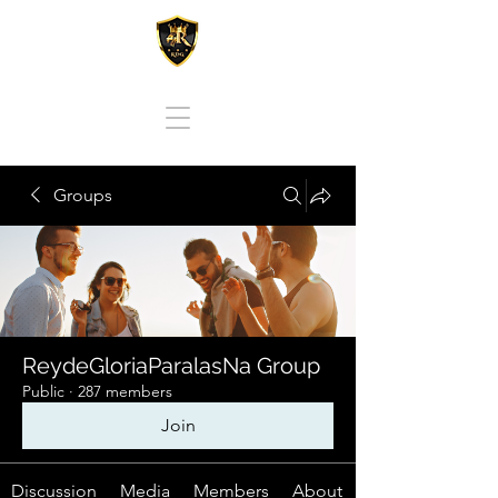
REY DE GLORIA PARA LAS NACIONES
Groups
ReydeGloriaParalasNa Group
Public
·
287 members
Join
Discussion
Media
Members
About