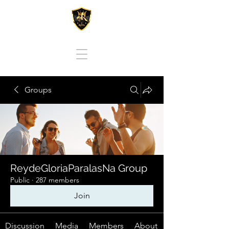
REY DE GLORIA PARA LAS NACIONES
Groups
ReydeGloriaParalasNa Group
Public
·
287 members
Join
Discussion
Media
Members
About