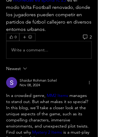
modo Volta Football renovado, donde 
los jugadores pueden competir en 
partidos de fútbol callejero en diversos 
entornos urbanos.  
2
0
Write a comment...
Newest
Shaidur Rohman Sohel
Nov 08, 2024
In a crowded genre, 
MM2 Items
 manages 
to stand out. But what makes it so special? 
In this blog, we'll take a closer look at the 
unique aspects of the game, such as its 
compelling characters, immersive 
environments, and unexpected plot twists. 
Find out why 
Mystery 2 Items
 is a must-play 