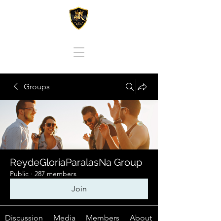
REY DE GLORIA PARA LAS NACIONES
Groups
ReydeGloriaParalasNa Group
Public
·
287 members
Join
Discussion
Media
Members
About