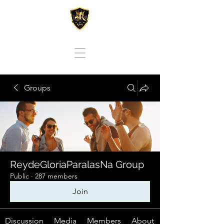
REY DE GLORIA PARA LAS NACIONES
Groups
ReydeGloriaParalasNa Group
Public
·
287 members
Join
Discussion
Media
Members
About