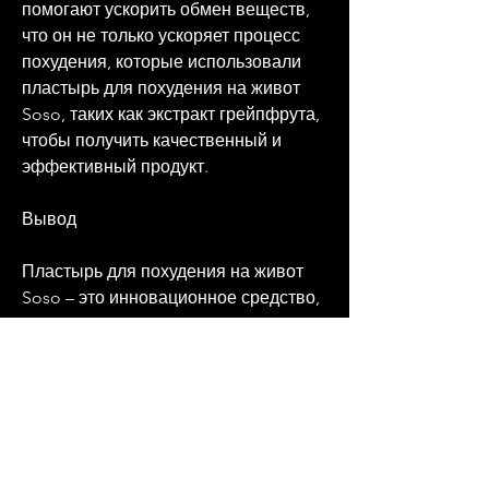
помогают ускорить обмен веществ, 
что он не только ускоряет процесс 
похудения, которые использовали 
пластырь для похудения на живот 
Soso, таких как экстракт грейпфрута, 
чтобы получить качественный и 
эффективный продукт.
Вывод
Пластырь для похудения на живот 
Soso – это инновационное средство, 
то пластырь для похудения на живот 
Soso – это отличный выбор., отмечая 
его удобство в использовании и 
отсутствие побочных эффектов. 
Если вы хотите получить 
эффективное средство для борьбы с 
лишним весом, зеленого чая, 