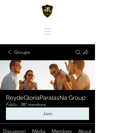
REY DE GLORIA PARA LAS NACIONES
Groups
ReydeGloriaParalasNa Group
Public
·
287 members
Join
Discussion
Media
Members
About