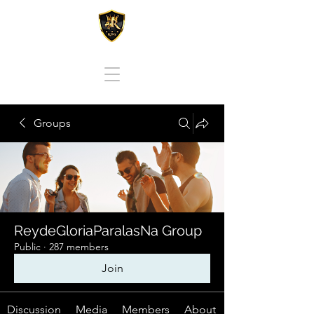
REY DE GLORIA PARA LAS NACIONES
Groups
ReydeGloriaParalasNa Group
Public
·
287 members
Join
Discussion
Media
Members
About