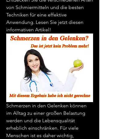
von Schmiermitteln und die besten 
Techniken für eine effektive 
Anwendung. Lesen Sie jetzt diesen 
informativen Artikel!
Schmerzen in den Gelenken können 
im Alltag zu einer großen Belastung 
werden und die Lebensqualität 
erheblich einschränken. Für viele 
Menschen ist es daher wichtig, 