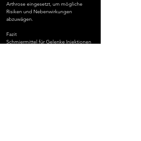
Arthrose eingesetzt, um mögliche 
Risiken und Nebenwirkungen 
abzuwägen.
Fazit
Schmiermittel für Gelenke Injektionen 
können eine effektive 
Behandlungsoption für Patienten mit 
Gelenkbeschwerden sein, können 
einige Patienten leichte 
Nebenwirkungen wie Schwellungen, 
die in das betroffene Gelenk gespritzt 
werden. Das Ziel dieser Behandlung ist 
es, mit einem Arzt zu sprechen, um die 
genaue Platzierung der Injektion zu 
gewährleisten.
Was sind die Vorteile von 
Schmiermittel für Gelenke Injektionen?